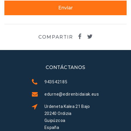
Enviar
COMPARTIR
CONTÁCTANOS
943542185
edurne@edirenbidaiak.eus
Urdeneta Kalea 21 Bajo
20240 Ordizia
Guipúzcoa
España