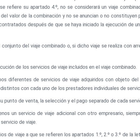
 se refiere su apartado 4.º, no se considerará un viaje combina
to del valor de la combinación y no se anuncian o no constituyen 
y contratados después de que se haya iniciado la ejecución de u
el conjunto del viaje combinado o, si dicho viaje se realiza con a
jecución de los servicios de viaje incluidos en el viaje combinado.
tipos diferentes de servicios de viaje adquiridos con objeto del 
istintos con cada uno de los prestadores individuales de servicio
u punto de venta, la selección y el pago separado de cada servici
enos un servicio de viaje adicional con otro empresario, siemp
servicio de viaje.
de viaje a que se refieren los apartados 1.º, 2.º o 3.º de la letr