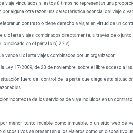
de viaje vinculados si estos últimos no representan una proporció
por alguna otra razón una característica esencial del viaje o va
e celebrar un contrato o tiene derecho a viajar en virtud de un con
nde u oferta viajes combinados directamente, a través de o junto
lo indicado en el párrafo b) 2.º v).
 que vende u oferta viajes combinados por un organizador.
 de la Ley 17/2009, de 23 de noviembre, sobre el libre acceso a las
 una situación fuera del control de la parte que alega esta situa
razonables.
cución incorrecta de los servicios de viaje incluidos en un contrat
al por menor, tanto mueble como inmueble, o un sitio web de ve
o dispositivos se presenten a los viajeros como un dispositivo úni