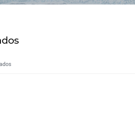
ados
lados