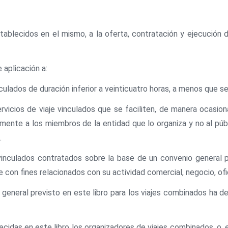
stablecidos en el mismo, a la oferta, contratación y ejecución 
 aplicación a:
culados de duración inferior a veinticuatro horas, a menos que se
vicios de viaje vinculados que se faciliten, de manera ocasion
amente a los miembros de la entidad que lo organiza y no al públ
.
 vinculados contratados sobre la base de un convenio general p
e con fines relacionados con su actividad comercial, negocio, ofi
al general previsto en este libro para los viajes combinados ha
cidas en este libro los organizadores de viajes combinados, o, 