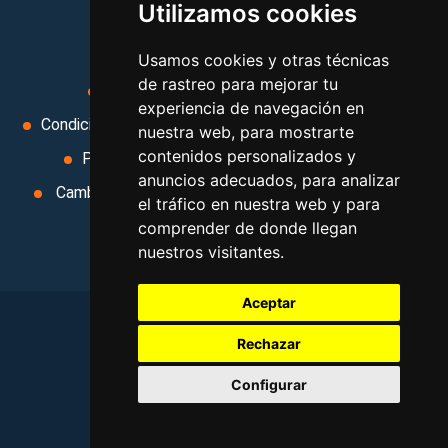
Utilizamos cookies
MI AGENCIA
Usamos cookies y otras técnicas
de rastreo para mejorar tu
Aviso legal
Condiciones de uso
experiencia de navegación en
Condiciones Generales
Ley de Viajes Combinados
nuestra web, para mostrarte
contenidos personalizados y
Política de privacidad
Uso de cookies
anuncios adecuados, para analizar
Cambiar preferencias de cookies
Area privada
el tráfico en nuestra web y para
Contacto
comprender de donde llegan
nuestros visitantes.
Aceptar
Rechazar
©
2026
. Todos los derechos reservados
.
Configurar
Aviso legal