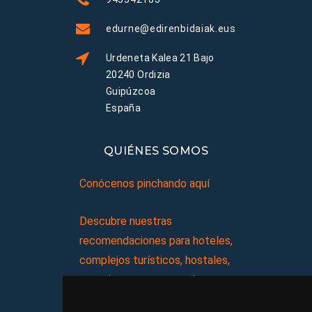
edurne@edirenbidaiak.eus
Urdeneta Kalea 21 Bajo
20240 Ordizia
Guipúzcoa
España
QUIÉNES SOMOS
Conócenos pinchando aquí
Descubre nuestras
recomendaciones para hoteles,
complejos turísticos, hostales,
vacaciones, paquetes de
viajes, y mucho más!