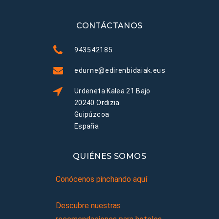
CONTÁCTANOS
943542185
edurne@edirenbidaiak.eus
Urdeneta Kalea 21 Bajo
20240 Ordizia
Guipúzcoa
España
QUIÉNES SOMOS
Conócenos pinchando aquí
Descubre nuestras