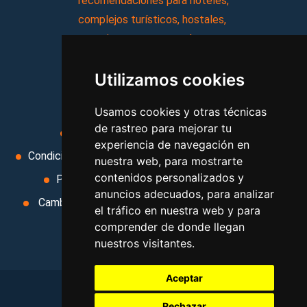
recomendaciones para hoteles,
complejos turísticos, hostales,
vacaciones, paquetes de
viajes, y mucho más!
Utilizamos cookies
MI AGENCIA
Usamos cookies y otras técnicas
de rastreo para mejorar tu
Aviso legal
Condiciones de uso
experiencia de navegación en
Condiciones Generales
Ley de Viajes Combinados
nuestra web, para mostrarte
contenidos personalizados y
Política de privacidad
Uso de cookies
anuncios adecuados, para analizar
Cambiar preferencias de cookies
Area privada
el tráfico en nuestra web y para
Contacto
comprender de donde llegan
nuestros visitantes.
Aceptar
Rechazar